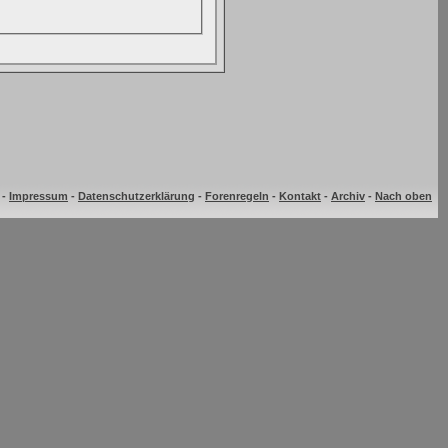
-
Impressum
-
Datenschutzerklärung
-
Forenregeln
-
Kontakt
-
Archiv
-
Nach oben